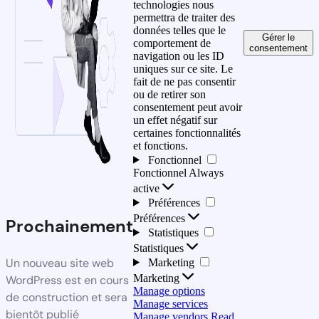
technologies nous
permettra de traiter des
données telles que le
Gérer le
comportement de
consentement
navigation ou les ID
uniques sur ce site. Le
fait de ne pas consentir
ou de retirer son
consentement peut avoir
un effet négatif sur
certaines fonctionnalités
et fonctions.
Fonctionnel
Fonctionnel
Always
active
Préférences
Préférences
Prochainement
Statistiques
Statistiques
Un nouveau site web
Marketing
Marketing
WordPress est en cours
Manage options
de construction et sera
Manage services
bientôt publié
Manage vendors
Read