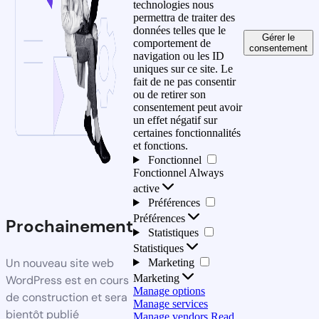
technologies nous
permettra de traiter des
données telles que le
Gérer le
comportement de
consentement
navigation ou les ID
uniques sur ce site. Le
fait de ne pas consentir
ou de retirer son
consentement peut avoir
un effet négatif sur
certaines fonctionnalités
et fonctions.
Fonctionnel
Fonctionnel
Always
active
Préférences
Préférences
Prochainement
Statistiques
Statistiques
Un nouveau site web
Marketing
Marketing
WordPress est en cours
Manage options
de construction et sera
Manage services
bientôt publié
Manage vendors
Read