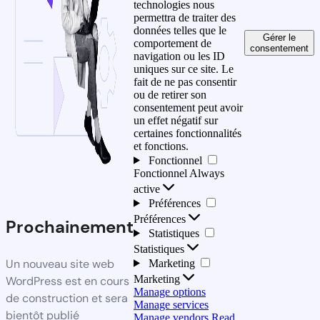
technologies nous
permettra de traiter des
données telles que le
Gérer le
comportement de
consentement
navigation ou les ID
uniques sur ce site. Le
fait de ne pas consentir
ou de retirer son
consentement peut avoir
un effet négatif sur
certaines fonctionnalités
et fonctions.
Fonctionnel
Fonctionnel
Always
active
Préférences
Préférences
Prochainement
Statistiques
Statistiques
Un nouveau site web
Marketing
Marketing
WordPress est en cours
Manage options
de construction et sera
Manage services
bientôt publié
Manage vendors
Read