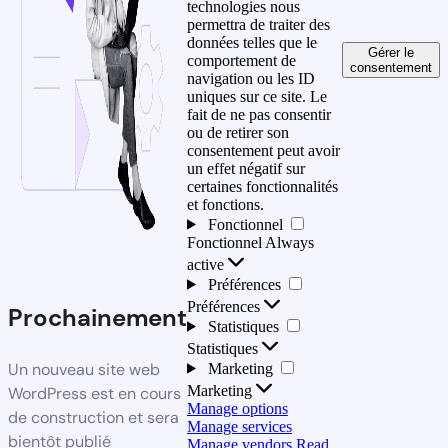
technologies nous
permettra de traiter des
données telles que le
Gérer le
comportement de
consentement
navigation ou les ID
uniques sur ce site. Le
fait de ne pas consentir
ou de retirer son
consentement peut avoir
un effet négatif sur
certaines fonctionnalités
et fonctions.
Fonctionnel
Fonctionnel
Always
active
Préférences
Préférences
Prochainement
Statistiques
Statistiques
Un nouveau site web
Marketing
Marketing
WordPress est en cours
Manage options
de construction et sera
Manage services
bientôt publié
Manage vendors
Read