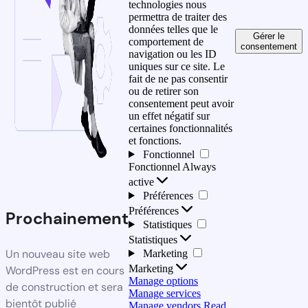
technologies nous
permettra de traiter des
données telles que le
Gérer le
comportement de
consentement
navigation ou les ID
uniques sur ce site. Le
fait de ne pas consentir
ou de retirer son
consentement peut avoir
un effet négatif sur
certaines fonctionnalités
et fonctions.
Fonctionnel
Fonctionnel
Always
active
Préférences
Préférences
Prochainement
Statistiques
Statistiques
Un nouveau site web
Marketing
Marketing
WordPress est en cours
Manage options
de construction et sera
Manage services
bientôt publié
Manage vendors
Read