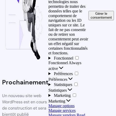
technologies nous
permettra de traiter des
données telles que le
Gérer le
comportement de
consentement
navigation ou les ID
uniques sur ce site. Le
fait de ne pas consentir
ou de retirer son
consentement peut avoir
un effet négatif sur
certaines fonctionnalités
et fonctions.
Fonctionnel
Fonctionnel
Always
active
Préférences
Préférences
Prochainement
Statistiques
Statistiques
Un nouveau site web
Marketing
Marketing
WordPress est en cours
Manage options
de construction et sera
Manage services
bientôt publié
Manage vendors
Read