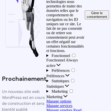
technologies nous
permettra de traiter des
données telles que le
Gérer le
comportement de
consentement
navigation ou les ID
uniques sur ce site. Le
fait de ne pas consentir
ou de retirer son
consentement peut avoir
un effet négatif sur
certaines fonctionnalités
et fonctions.
Fonctionnel
Fonctionnel
Always
active
Préférences
Préférences
Prochainement
Statistiques
Statistiques
Un nouveau site web
Marketing
Marketing
WordPress est en cours
Manage options
de construction et sera
Manage services
bientôt publié
Manage vendors
Read