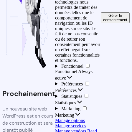
technologies nous
permettra de traiter des
données telles que le
Gérer le
comportement de
consentement
navigation ou les ID
uniques sur ce site. Le
fait de ne pas consentir
ou de retirer son
consentement peut avoir
un effet négatif sur
certaines fonctionnalités
et fonctions.
Fonctionnel
Fonctionnel
Always
active
Préférences
Préférences
Prochainement
Statistiques
Statistiques
Un nouveau site web
Marketing
Marketing
WordPress est en cours
Manage options
de construction et sera
Manage services
bientôt publié
Manage vendors
Read