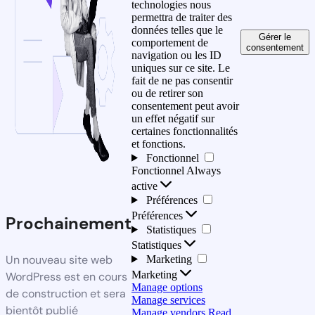
technologies nous
permettra de traiter des
données telles que le
Gérer le
comportement de
consentement
navigation ou les ID
uniques sur ce site. Le
fait de ne pas consentir
ou de retirer son
consentement peut avoir
un effet négatif sur
certaines fonctionnalités
et fonctions.
Fonctionnel
Fonctionnel
Always
active
Préférences
Préférences
Prochainement
Statistiques
Statistiques
Un nouveau site web
Marketing
Marketing
WordPress est en cours
Manage options
de construction et sera
Manage services
bientôt publié
Manage vendors
Read