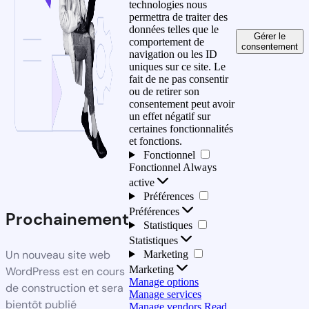
technologies nous
permettra de traiter des
données telles que le
Gérer le
comportement de
consentement
navigation ou les ID
uniques sur ce site. Le
fait de ne pas consentir
ou de retirer son
consentement peut avoir
un effet négatif sur
certaines fonctionnalités
et fonctions.
Fonctionnel
Fonctionnel
Always
active
Préférences
Préférences
Prochainement
Statistiques
Statistiques
Un nouveau site web
Marketing
Marketing
WordPress est en cours
Manage options
de construction et sera
Manage services
bientôt publié
Manage vendors
Read