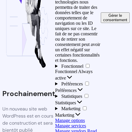
technologies nous
permettra de traiter des
données telles que le
Gérer le
comportement de
consentement
navigation ou les ID
uniques sur ce site. Le
fait de ne pas consentir
ou de retirer son
consentement peut avoir
un effet négatif sur
certaines fonctionnalités
et fonctions.
Fonctionnel
Fonctionnel
Always
active
Préférences
Préférences
Prochainement
Statistiques
Statistiques
Un nouveau site web
Marketing
Marketing
WordPress est en cours
Manage options
de construction et sera
Manage services
bientôt publié
Manage vendors
Read