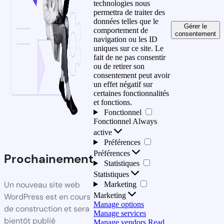
technologies nous
permettra de traiter des
données telles que le
Gérer le
comportement de
consentement
navigation ou les ID
uniques sur ce site. Le
fait de ne pas consentir
ou de retirer son
consentement peut avoir
un effet négatif sur
certaines fonctionnalités
et fonctions.
Fonctionnel
Fonctionnel
Always
active
Préférences
Préférences
Prochainement
Statistiques
Statistiques
Un nouveau site web
Marketing
Marketing
WordPress est en cours
Manage options
de construction et sera
Manage services
bientôt publié
Manage vendors
Read