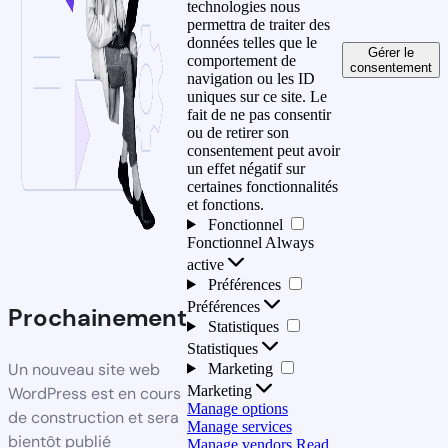
technologies nous
permettra de traiter des
données telles que le
Gérer le
comportement de
consentement
navigation ou les ID
uniques sur ce site. Le
fait de ne pas consentir
ou de retirer son
consentement peut avoir
un effet négatif sur
certaines fonctionnalités
et fonctions.
Fonctionnel
Fonctionnel
Always
active
Préférences
Préférences
Prochainement
Statistiques
Statistiques
Un nouveau site web
Marketing
Marketing
WordPress est en cours
Manage options
de construction et sera
Manage services
bientôt publié
Manage vendors
Read